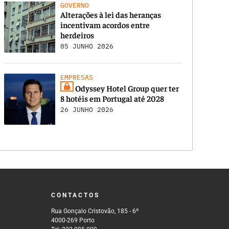
GOVERNO
Alterações à lei das heranças
incentivam acordos entre
herdeiros
05 JUNHO 2026
EMPRESAS
Odyssey Hotel Group quer ter
8 hotéis em Portugal até 2028
26 JUNHO 2026
CONTACTOS
Rua Gonçalo Cristovão, 185 - 6º
4000-269 Porto