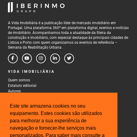
A Vida Imobiliária é a publicação líder de mercado imobiliário em
Portugal. Uma plataforma 360º em plataforma digital, eventos e notícias
de imobiliário. Acompanhamos toda a atualidade da fileira da
construção e imobiliário, com especial destaque às principais cidades de
Lisboa e Porto com quem organizamos os eventos de referência –
Semana da Reabilitação Urbana.
VIDA IMOBILIÁRIA
Quem somos
Estatuto editorial
Autores
Política de Privacidade
Termos e Condições de Uso
Este site armazena cookies no seu
CONTACTOS
equipamento. Estes cookies são utilizados
para melhorar a sua experiência de
Rua Gonçalo Cristovão, 185 - 6º
4000-269 Porto
navegação e fornecer-lhe serviços mais
Tel: 222 085 009
personalizados. Para saber mais consulte a