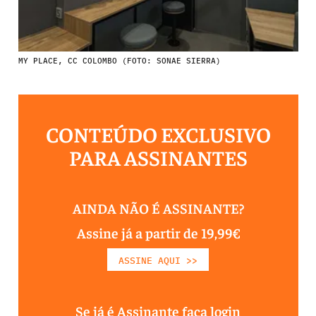
MY PLACE, CC COLOMBO (FOTO: SONAE SIERRA)
CONTEÚDO EXCLUSIVO
PARA ASSINANTES
AINDA NÃO É ASSINANTE?
Assine já a partir de 19,99€
ASSINE AQUI >>
Se já é Assinante faça login