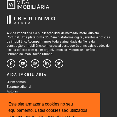
A Vida Imobiliária é a publicação líder de mercado imobiliário em
Portugal. Uma plataforma 360º em plataforma digital, eventos e notícias
de imobiliário. Acompanhamos toda a atualidade da fileira da
construção e imobiliário, com especial destaque às principais cidades de
Lisboa e Porto com quem organizamos os eventos de referência –
Semana da Reabilitação Urbana.
VIDA IMOBILIÁRIA
Quem somos
Estatuto editorial
Autores
Política de Privacidade
Termos e Condições de Uso
Este site armazena cookies no seu
CONTACTOS
equipamento. Estes cookies são utilizados
para melhorar a sua experiência de
Rua Gonçalo Cristovão, 185 - 6º