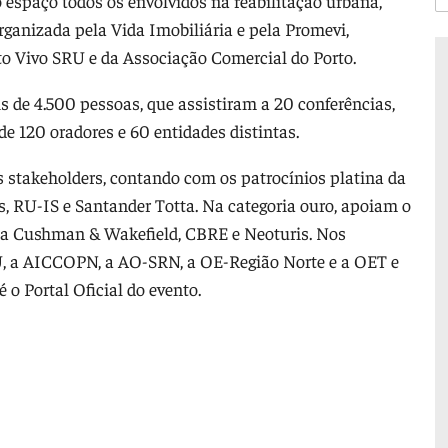
espaço todos os envolvidos na reabilitação urbana,
rganizada pela Vida Imobiliária e pela Promevi,
o Vivo SRU e da Associação Comercial do Porto.
s de 4.500 pessoas, que assistiram a 20 conferências,
e 120 oradores e 60 entidades distintas.
 stakeholders, contando com os patrocínios platina da
s, RU-IS e Santander Totta. Na categoria ouro, apoiam o
a, a Cushman & Wakefield, CBRE e Neoturis. Nos
U, a AICCOPN, a AO-SRN, a OE-Região Norte e a OET e
 o Portal Oficial do evento.