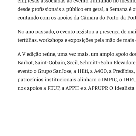
empresas associadas ao evento. Juntando no mesmo 
desde profissionais a público em geral, a Semana é o
contando com os apoios da Câmara do Porto, da Port
No ano passado, o evento registou a presença de mai
tertúlias, workshops e exposições pela mão de mais d
A V edição reúne, uma vez mais, um amplo apoio dos
Barbot, Saint-Gobain, Secil, Schmitt+Sohn Elevadore
evento o Grupo SanJose, a Hilti, a A400, a Predibis
patrocínios institucionais alinham o IMPIC, o IHR
nos apoios a FEUP, a APPII e a APRUPP. O Idealista é