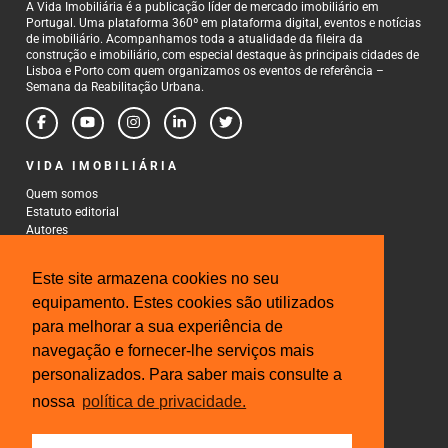
A Vida Imobiliária é a publicação líder de mercado imobiliário em
Portugal. Uma plataforma 360º em plataforma digital, eventos e notícias
de imobiliário. Acompanhamos toda a atualidade da fileira da
construção e imobiliário, com especial destaque às principais cidades de
Lisboa e Porto com quem organizamos os eventos de referência –
Semana da Reabilitação Urbana.
VIDA IMOBILIÁRIA
Quem somos
Estatuto editorial
Autores
Política de Privacidade
Termos e Condições de Uso
Este site armazena cookies no seu
CONTACTOS
equipamento. Estes cookies são utilizados
para melhorar a sua experiência de
Rua Gonçalo Cristovão, 185 - 6º
4000-269 Porto
navegação e fornecer-lhe serviços mais
Tel: 222 085 009
personalizados. Para saber mais consulte a
Fax: 222 085 010
Email: gestao@iberinmo.com
nossa
política de privacidade.