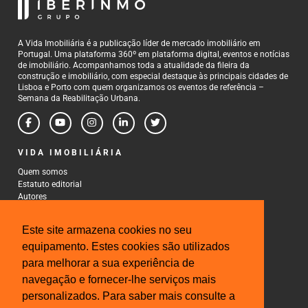
A Vida Imobiliária é a publicação líder de mercado imobiliário em
Portugal. Uma plataforma 360º em plataforma digital, eventos e notícias
de imobiliário. Acompanhamos toda a atualidade da fileira da
construção e imobiliário, com especial destaque às principais cidades de
Lisboa e Porto com quem organizamos os eventos de referência –
Semana da Reabilitação Urbana.
VIDA IMOBILIÁRIA
Quem somos
Estatuto editorial
Autores
Política de Privacidade
Termos e Condições de Uso
Este site armazena cookies no seu
CONTACTOS
equipamento. Estes cookies são utilizados
para melhorar a sua experiência de
Rua Gonçalo Cristovão, 185 - 6º
4000-269 Porto
navegação e fornecer-lhe serviços mais
Tel: 222 085 009
personalizados. Para saber mais consulte a
Fax: 222 085 010