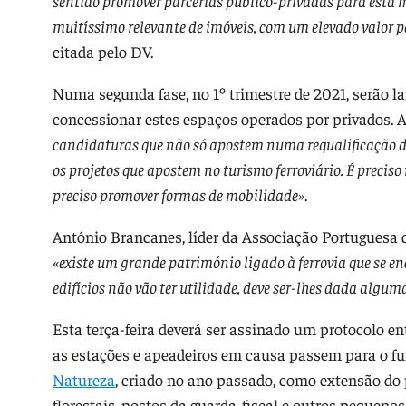
sentido promover parcerias público-privadas para esta 
muitíssimo relevante de imóveis, com um elevado valor p
citada pelo DV.
Numa segunda fase, no 1º trimestre de 2021, serão l
concessionar estes espaços operados por privados. 
candidaturas que não só apostem numa requalificação 
os projetos que apostem no turismo ferroviário. É precis
preciso promover formas de mobilidade»
.
António Brancanes, líder da Associação Portuguesa 
«existe
um grande património ligado à ferrovia que se e
edifícios não vão ter utilidade, deve ser-lhes dada algu
Esta terça-feira deverá ser assinado um protocolo en
as estações e apeadeiros em causa passem para o f
Natureza
, criado no ano passado, como extensão do 
florestais, postos da guarda-fiscal e outros pequenos