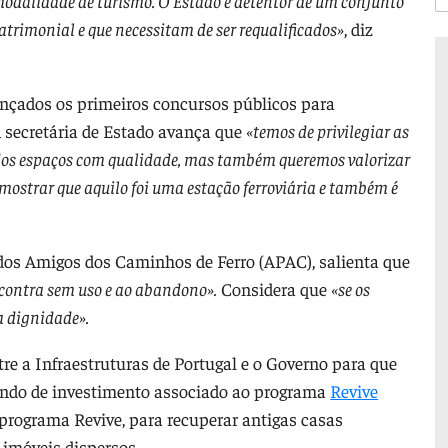
modalidade de turismo. O Estado é detentor de um conjunto
atrimonial e que necessitam de ser requalificados»
, diz
ançados os primeiros concursos públicos para
A secretária de Estado avança que
«
temos de privilegiar as
dos espaços com qualidade, mas também queremos valorizar
o mostrar que aquilo foi uma estação ferroviária e também é
dos Amigos dos Caminhos de Ferro (APAC), salienta que
ncontra sem uso e ao abandono».
Considera que
«se os
ma dignidade
».
tre a Infraestruturas de Portugal e o Governo para que
undo de investimento associado ao programa
Revive
programa Revive, para recuperar antigas casas
 imóveis dispersos.