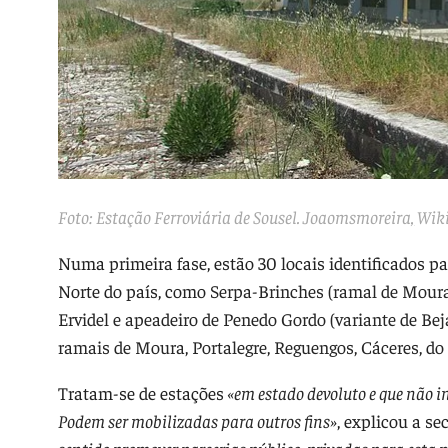
Foto: Estação Ferroviária de Sousel.
Joaomsmoreira
,
Wik
Numa primeira fase, estão 30 locais identificados p
Norte do país, como
Serpa-Brinches (ramal de Moura)
Ervidel e apeadeiro de Penedo Gordo (variante de Beja
ramais de Moura, Portalegre, Reguengos, Cáceres, d
Tratam-se de estações
«
em estado devoluto e que não i
Podem ser mobilizadas para outros fins
»
, explicou a s