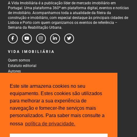
A Vida Imobiliária é a publicação líder de mercado imobiliário em
Portugal. Uma plataforma 360º em plataforma digital, eventos e notícias
de imobiliário. Acompanhamos toda a atualidade da fileira da
construção e imobiliário, com especial destaque às principais cidades de
Lisboa e Porto com quem organizamos os eventos de referência –
Semana da Reabilitação Urbana.
VIDA IMOBILIÁRIA
Quem somos
Estatuto editorial
Autores
Política de Privacidade
Termos e Condições de Uso
Este site armazena cookies no seu
CONTACTOS
equipamento. Estes cookies são utilizados
para melhorar a sua experiência de
Rua Gonçalo Cristovão, 185 - 6º
4000-269 Porto
navegação e fornecer-lhe serviços mais
Tel: 222 085 009
personalizados. Para saber mais consulte a
Fax: 222 085 010
Email: gestao@iberinmo.com
nossa
política de privacidade.