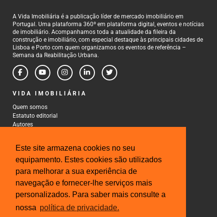
A Vida Imobiliária é a publicação líder de mercado imobiliário em
Portugal. Uma plataforma 360º em plataforma digital, eventos e notícias
de imobiliário. Acompanhamos toda a atualidade da fileira da
construção e imobiliário, com especial destaque às principais cidades de
Lisboa e Porto com quem organizamos os eventos de referência –
Semana da Reabilitação Urbana.
VIDA IMOBILIÁRIA
Quem somos
Estatuto editorial
Autores
Política de Privacidade
Termos e Condições de Uso
Este site armazena cookies no seu
CONTACTOS
equipamento. Estes cookies são utilizados
para melhorar a sua experiência de
Rua Gonçalo Cristovão, 185 - 6º
4000-269 Porto
navegação e fornecer-lhe serviços mais
Tel: 222 085 009
personalizados. Para saber mais consulte a
Fax: 222 085 010
Email: gestao@iberinmo.com
nossa
política de privacidade.