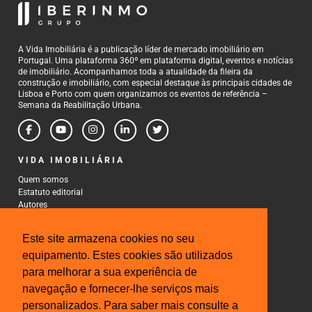
A Vida Imobiliária é a publicação líder de mercado imobiliário em
Portugal. Uma plataforma 360º em plataforma digital, eventos e notícias
de imobiliário. Acompanhamos toda a atualidade da fileira da
construção e imobiliário, com especial destaque às principais cidades de
Lisboa e Porto com quem organizamos os eventos de referência –
Semana da Reabilitação Urbana.
VIDA IMOBILIÁRIA
Quem somos
Estatuto editorial
Autores
Política de Privacidade
Termos e Condições de Uso
Este site armazena cookies no seu
CONTACTOS
equipamento. Estes cookies são utilizados
para melhorar a sua experiência de
Rua Gonçalo Cristovão, 185 - 6º
4000-269 Porto
navegação e fornecer-lhe serviços mais
Tel: 222 085 009
personalizados. Para saber mais consulte a
Fax: 222 085 010