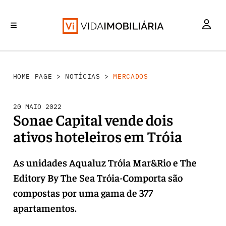
MERCADOS
INVESTIMENTO
REABILITAÇÃO URBANA
RETALHO
HABITAÇÃO
HOME PAGE
>
NOTÍCIAS
>
MERCADOS
20 MAIO 2022
Sonae Capital vende dois
ativos hoteleiros em Tróia
As unidades Aqualuz Tróia Mar&Rio e The
Editory By The Sea Tróia-Comporta são
compostas por uma gama de 377
apartamentos.