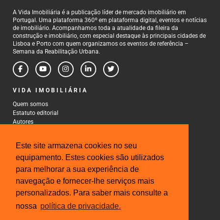
A Vida Imobiliária é a publicação líder de mercado imobiliário em
Portugal. Uma plataforma 360º em plataforma digital, eventos e notícias
de imobiliário. Acompanhamos toda a atualidade da fileira da
construção e imobiliário, com especial destaque às principais cidades de
Lisboa e Porto com quem organizamos os eventos de referência –
Semana da Reabilitação Urbana.
VIDA IMOBILIÁRIA
Quem somos
Estatuto editorial
Autores
Política de Privacidade
Termos e Condições de Uso
Este site armazena cookies no seu
CONTACTOS
equipamento. Estes cookies são utilizados
para melhorar a sua experiência de
Rua Gonçalo Cristovão, 185 - 6º
4000-269 Porto
navegação e fornecer-lhe serviços mais
Tel: 222 085 009
personalizados. Para saber mais consulte a
Fax: 222 085 010
Email: gestao@iberinmo.com
nossa
política de privacidade.