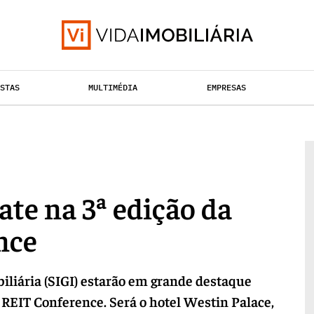
ISTAS
MULTIMÉDIA
EMPRESAS
TAÇÃO URBANA
RETALHO
HABITAÇÃO
ate na 3ª edição da
nce
iliária (SIGI) estarão em grande destaque
n REIT Conference. Será o hotel Westin Palace,