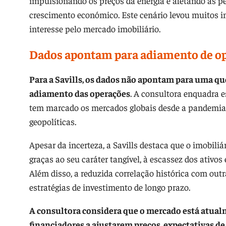
impulsionando os preços da energia e afetando as per
crescimento económico. Este cenário levou muitos i
interesse pelo mercado imobiliário.
Dados apontam para adiamento de op
Para a Savills, os dados não apontam para uma qu
adiamento das operações
. A consultora enquadra e
tem marcado os mercados globais desde a pandemia,
geopolíticas.
Apesar da incerteza, a Savills destaca que o imobiliár
graças ao seu caráter tangível, à escassez dos ativos
Além disso, a reduzida correlação histórica com outra
estratégias de investimento de longo prazo.
A consultora considera que o mercado está atual
financiadores a ajustarem preços, expectativas d