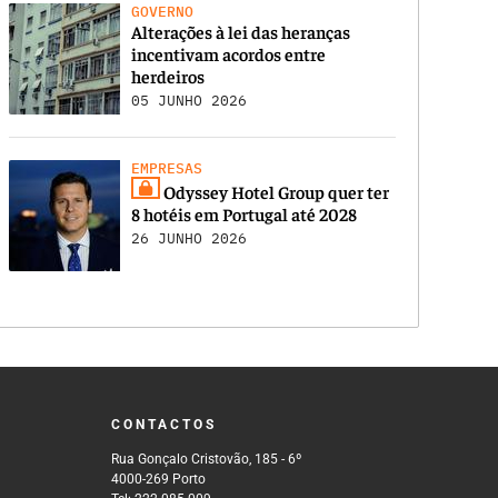
GOVERNO
Alterações à lei das heranças
incentivam acordos entre
herdeiros
05 JUNHO 2026
EMPRESAS
Odyssey Hotel Group quer ter
8 hotéis em Portugal até 2028
26 JUNHO 2026
CONTACTOS
Rua Gonçalo Cristovão, 185 - 6º
4000-269 Porto