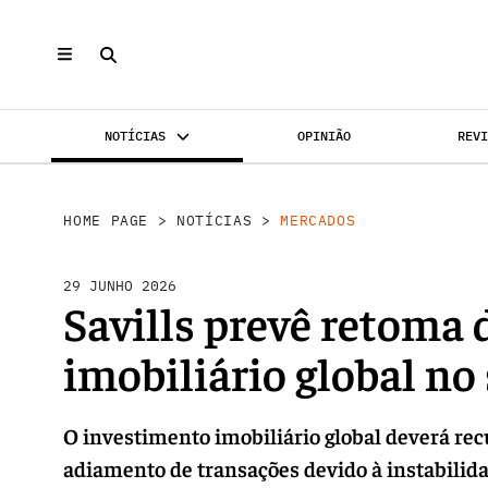
NOTÍCIAS
OPINIÃO
REV
MERCADOS
INVESTIMENTO
REABILI
HOME PAGE
>
NOTÍCIAS
>
MERCADOS
29 JUNHO 2026
Savills prevê retoma
imobiliário global no
O investimento imobiliário global deverá re
adiamento de transações devido à instabilid