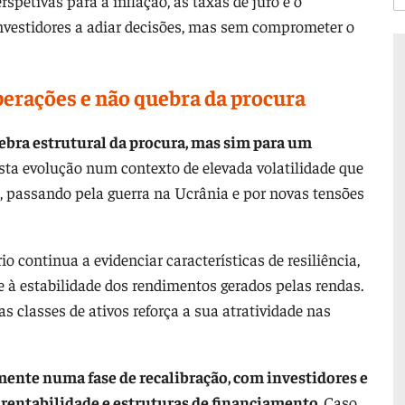
spetivas para a inflação, as taxas de juro e o
nvestidores a adiar decisões, mas sem comprometer o
erações e não quebra da procura
ebra estrutural da procura, mas sim para um
sta evolução num contexto de elevada volatilidade que
 passando pela guerra na Ucrânia e por novas tensões
io continua a evidenciar características de resiliência,
 e à estabilidade dos rendimentos gerados pelas rendas.
s classes de ativos reforça a sua atratividade nas
mente numa fase de recalibração, com investidores e
e rentabilidade e estruturas de financiamento.
Caso