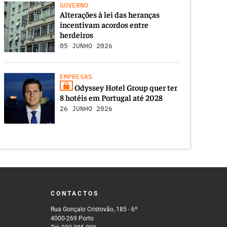
GOVERNO
Alterações à lei das heranças
incentivam acordos entre
herdeiros
05 JUNHO 2026
EMPRESAS
Odyssey Hotel Group quer ter
8 hotéis em Portugal até 2028
26 JUNHO 2026
CONTACTOS
Rua Gonçalo Cristovão, 185 - 6º
4000-269 Porto