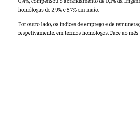
0,4%, compensou o abrandamento de 0,1% da Engenha
homólogas de 2,9% e 5,7% em maio.
Por outro lado, os índices de emprego e de remuner
respetivamente, em termos homólogos. Face ao mês ant