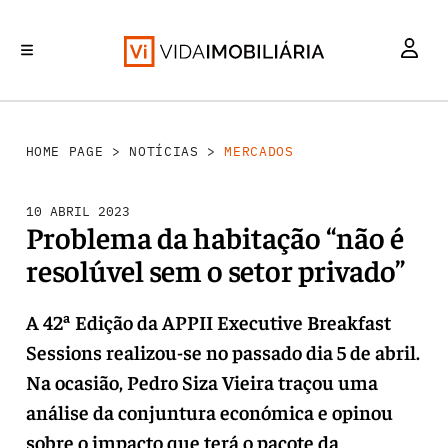
MERCADOS
INVESTIMENTO
REABILITAÇÃO URBANA
RETALHO
HABITAÇÃO
HOME PAGE
>
NOTÍCIAS
>
MERCADOS
10 ABRIL 2023
Problema da habitação “não é
resolúvel sem o setor privado”
A 42ª Edição da APPII Executive Breakfast
Sessions realizou-se no passado dia 5 de abril.
Na ocasião, Pedro Siza Vieira traçou uma
análise da conjuntura económica e opinou
sobre o impacto que terá o pacote da