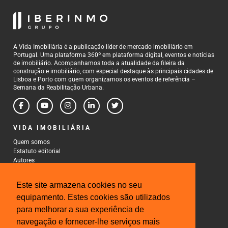
A Vida Imobiliária é a publicação líder de mercado imobiliário em
Portugal. Uma plataforma 360º em plataforma digital, eventos e notícias
de imobiliário. Acompanhamos toda a atualidade da fileira da
construção e imobiliário, com especial destaque às principais cidades de
Lisboa e Porto com quem organizamos os eventos de referência –
Semana da Reabilitação Urbana.
VIDA IMOBILIÁRIA
Quem somos
Estatuto editorial
Autores
Política de Privacidade
Termos e Condições de Uso
Este site armazena cookies no seu
CONTACTOS
equipamento. Estes cookies são utilizados
para melhorar a sua experiência de
Rua Gonçalo Cristovão, 185 - 6º
4000-269 Porto
navegação e fornecer-lhe serviços mais
Tel: 222 085 009