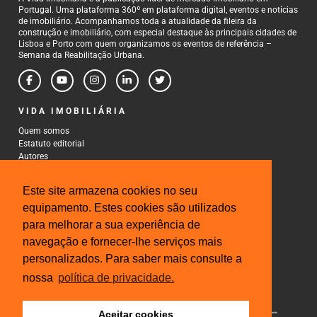
Portugal. Uma plataforma 360º em plataforma digital, eventos e notícias
de imobiliário. Acompanhamos toda a atualidade da fileira da
construção e imobiliário, com especial destaque às principais cidades de
Lisboa e Porto com quem organizamos os eventos de referência –
Semana da Reabilitação Urbana.
VIDA IMOBILIÁRIA
Quem somos
Estatuto editorial
Autores
Política de Privacidade
Termos e Condições de Uso
Este site armazena cookies no seu
CONTACTOS
equipamento. Estes cookies são utilizados
para melhorar a sua experiência de
Rua Gonçalo Cristovão, 185 - 6º
4000-269 Porto
navegação e fornecer-lhe serviços mais
Tel: 222 085 009
personalizados. Para saber mais consulte a
Fax: 222 085 010
Email: gestao@iberinmo.com
nossa
política de privacidade.
Aceitar cookies