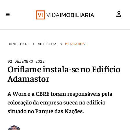
MERCADOS
INVESTIMENTO
REABILITAÇÃO URBANA
RETALHO
HABITAÇÃO
HOME PAGE
>
NOTÍCIAS
>
MERCADOS
02 DEZEMBRO 2022
Oriflame instala-se no Edifício
Adamastor
A Worx e a CBRE foram responsáveis pela
colocação da empresa sueca no edifício
situado no Parque das Nações.