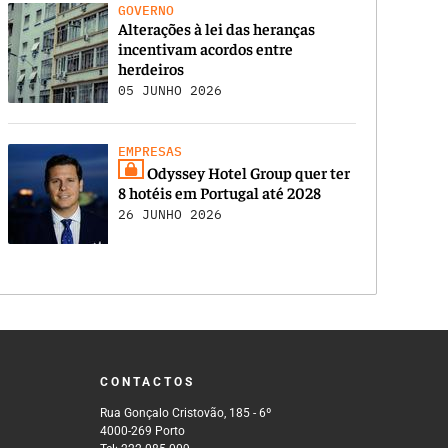
GOVERNO
Alterações à lei das heranças
incentivam acordos entre
herdeiros
05 JUNHO 2026
EMPRESAS
Odyssey Hotel Group quer ter
8 hotéis em Portugal até 2028
26 JUNHO 2026
CONTACTOS
Rua Gonçalo Cristovão, 185 - 6º
4000-269 Porto