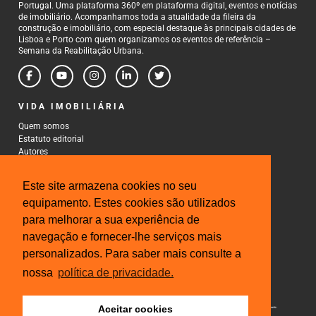
Portugal. Uma plataforma 360º em plataforma digital, eventos e notícias
de imobiliário. Acompanhamos toda a atualidade da fileira da
construção e imobiliário, com especial destaque às principais cidades de
Lisboa e Porto com quem organizamos os eventos de referência –
Semana da Reabilitação Urbana.
VIDA IMOBILIÁRIA
Quem somos
Estatuto editorial
Autores
Política de Privacidade
Termos e Condições de Uso
Este site armazena cookies no seu
CONTACTOS
equipamento. Estes cookies são utilizados
para melhorar a sua experiência de
Rua Gonçalo Cristovão, 185 - 6º
4000-269 Porto
navegação e fornecer-lhe serviços mais
Tel: 222 085 009
personalizados. Para saber mais consulte a
Fax: 222 085 010
Email: gestao@iberinmo.com
nossa
política de privacidade.
Aceitar cookies