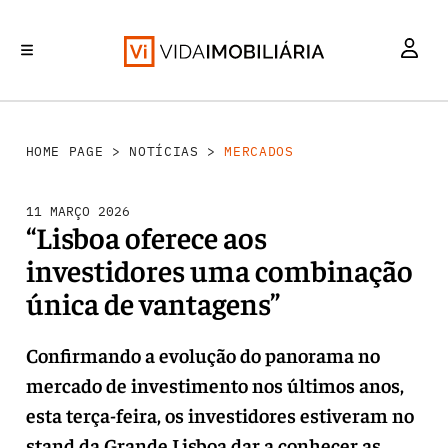
MERCADOS
INVESTIMENTO
REABILITAÇÃO URBANA
RETALHO
HABITAÇÃO
HOME PAGE
>
NOTÍCIAS
>
MERCADOS
11 MARÇO 2026
“Lisboa oferece aos
investidores uma combinação
única de vantagens”
Confirmando a evolução do panorama no
mercado de investimento nos últimos anos,
esta terça-feira, os investidores estiveram no
stand da Grande Lisboa dar a conhecer as