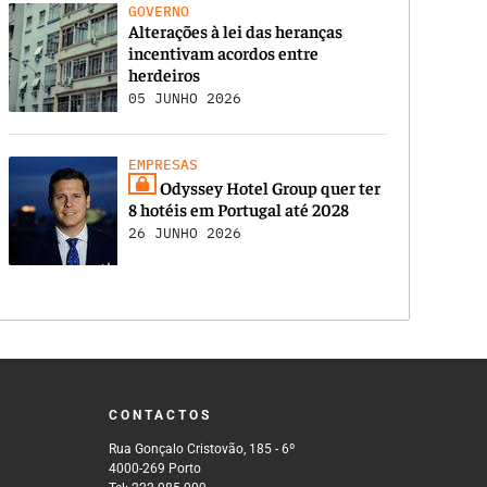
GOVERNO
Alterações à lei das heranças
incentivam acordos entre
herdeiros
05 JUNHO 2026
EMPRESAS
Odyssey Hotel Group quer ter
8 hotéis em Portugal até 2028
26 JUNHO 2026
CONTACTOS
Rua Gonçalo Cristovão, 185 - 6º
4000-269 Porto