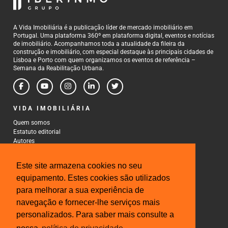
A Vida Imobiliária é a publicação líder de mercado imobiliário em
Portugal. Uma plataforma 360º em plataforma digital, eventos e notícias
de imobiliário. Acompanhamos toda a atualidade da fileira da
construção e imobiliário, com especial destaque às principais cidades de
Lisboa e Porto com quem organizamos os eventos de referência –
Semana da Reabilitação Urbana.
VIDA IMOBILIÁRIA
Quem somos
Estatuto editorial
Autores
Política de Privacidade
Termos e Condições de Uso
Este site armazena cookies no seu
CONTACTOS
equipamento. Estes cookies são utilizados
para melhorar a sua experiência de
Rua Gonçalo Cristovão, 185 - 6º
4000-269 Porto
navegação e fornecer-lhe serviços mais
Tel: 222 085 009
personalizados. Para saber mais consulte a
Fax: 222 085 010
Email: gestao@iberinmo.com