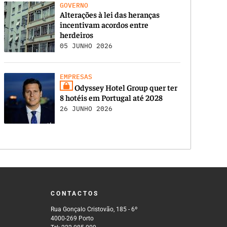
GOVERNO
Alterações à lei das heranças
incentivam acordos entre
herdeiros
05 JUNHO 2026
EMPRESAS
Odyssey Hotel Group quer ter
8 hotéis em Portugal até 2028
26 JUNHO 2026
CONTACTOS
Rua Gonçalo Cristovão, 185 - 6º
4000-269 Porto