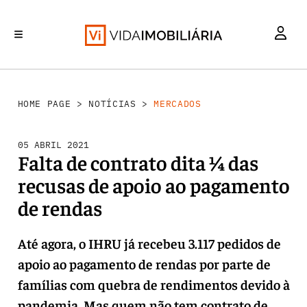
MERCADOS
INVESTIMENTO
REABILITAÇÃO URBANA
RETALHO
HABITAÇÃO
HOME PAGE
>
NOTÍCIAS
>
MERCADOS
05 ABRIL 2021
Falta de contrato dita ¼ das
recusas de apoio ao pagamento
de rendas
Até agora, o IHRU já recebeu 3.117 pedidos de
apoio ao pagamento de rendas por parte de
famílias com quebra de rendimentos devido à
pandemia. Mas quem não tem contrato de