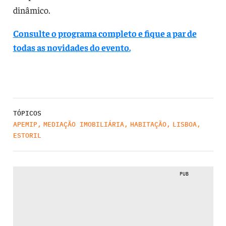
dinâmico.
Consulte o programa completo e fique a par de
todas as novidades do evento.
TÓPICOS
APEMIP
,
MEDIAÇÃO IMOBILIÁRIA
,
HABITAÇÃO
,
LISBOA
,
ESTORIL
PUB