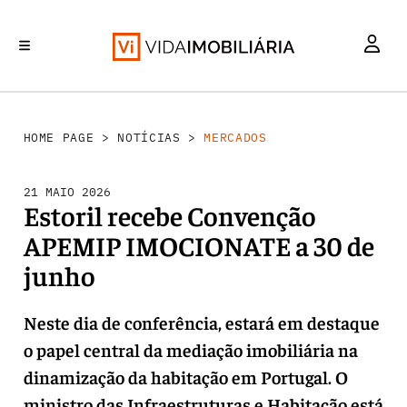
MERCADOS
INVESTIMENTO
REABILITAÇÃO URBANA
RETALHO
HABITAÇÃO
HOME PAGE
>
NOTÍCIAS
>
MERCADOS
21 MAIO 2026
Estoril recebe Convenção
APEMIP IMOCIONATE a 30 de
junho
Neste dia de conferência, estará em destaque
o papel central da mediação imobiliária na
dinamização da habitação em Portugal. O
ministro das Infraestruturas e Habitação está