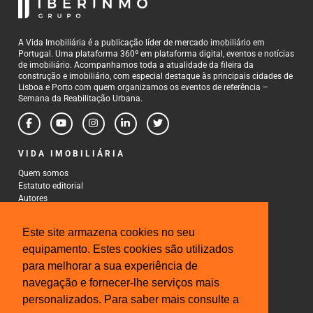
A Vida Imobiliária é a publicação líder de mercado imobiliário em
Portugal. Uma plataforma 360º em plataforma digital, eventos e notícias
de imobiliário. Acompanhamos toda a atualidade da fileira da
construção e imobiliário, com especial destaque às principais cidades de
Lisboa e Porto com quem organizamos os eventos de referência –
Semana da Reabilitação Urbana.
VIDA IMOBILIÁRIA
Quem somos
Estatuto editorial
Autores
Política de Privacidade
Termos e Condições de Uso
Este site armazena cookies no seu
CONTACTOS
equipamento. Estes cookies são utilizados
para melhorar a sua experiência de
Rua Gonçalo Cristovão, 185 - 6º
4000-269 Porto
navegação e fornecer-lhe serviços mais
Tel: 222 085 009
personalizados. Para saber mais consulte a
Fax: 222 085 010