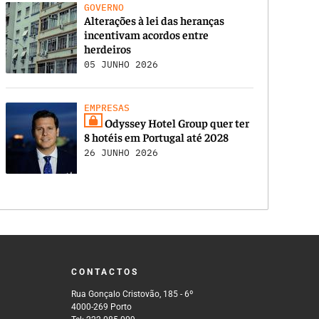
GOVERNO
Alterações à lei das heranças
incentivam acordos entre
herdeiros
05 JUNHO 2026
EMPRESAS
Odyssey Hotel Group quer ter
8 hotéis em Portugal até 2028
26 JUNHO 2026
CONTACTOS
Rua Gonçalo Cristovão, 185 - 6º
4000-269 Porto