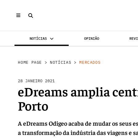
NOTÍCIAS
OPINIÃO
REV
MERCADOS
INVESTIMENTO
REABILI
HOME PAGE
>
NOTÍCIAS
>
MERCADOS
28 JANEIRO 2021
eDreams amplia centr
Porto
A eDreams Odigeo acaba de mudar os seus escri
a transformação da indústria das viagens e sa