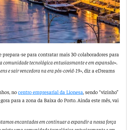
e prepara-se para contratar mais 30 colaboradores para
a comunidade tecnológica entusiasmante e em expansão»
.
ens e sair vencedora na era pós-covid-19»
, diz a eDreams
nhos, no
centro empresarial da Lionesa
, sendo “vizinho”
ora para a zona da Baixa do Porto. Ainda este mês, vai
stamos encantados em continuar a expandir a nossa força
nde existe uma comunidade tecnológica entusiasmante e em