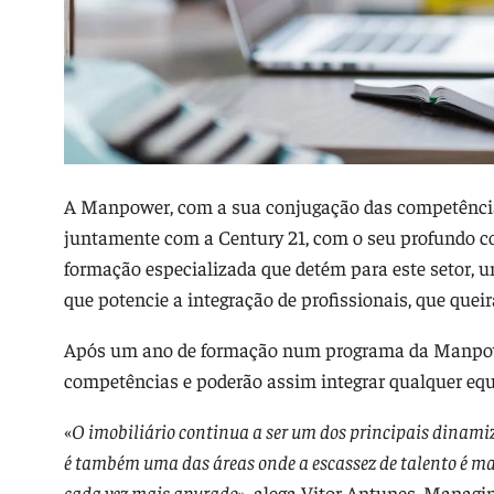
A Manpower, com a sua conjugação das competências
juntamente com a Century 21, com o seu profundo c
formação especializada que detém para este setor, u
que potencie a integração de profissionais, que quei
Após um ano de formação num programa da Manpower
competências e poderão assim integrar qualquer equi
«
O imobiliário continua a ser um dos principais dinami
é também uma das áreas onde a escassez de talento é mai
cada vez mais apurado
», alega Vitor Antunes, Managi