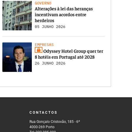
GOVERNO
Alterações à lei das heranças
incentivam acordos entre
herdeiros
05 JUNHO 2026
EMPRESAS
Odyssey Hotel Group quer ter
8 hotéis em Portugal até 2028
26 JUNHO 2026
CONTACTOS
Rua Gonçalo Cristovão, 185 - 6º
4000-269 Porto