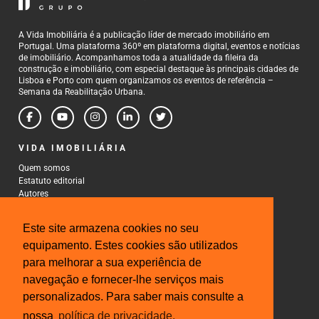
A Vida Imobiliária é a publicação líder de mercado imobiliário em
Portugal. Uma plataforma 360º em plataforma digital, eventos e notícias
de imobiliário. Acompanhamos toda a atualidade da fileira da
construção e imobiliário, com especial destaque às principais cidades de
Lisboa e Porto com quem organizamos os eventos de referência –
Semana da Reabilitação Urbana.
VIDA IMOBILIÁRIA
Quem somos
Estatuto editorial
Autores
Política de Privacidade
Termos e Condições de Uso
Este site armazena cookies no seu
CONTACTOS
equipamento. Estes cookies são utilizados
para melhorar a sua experiência de
Rua Gonçalo Cristovão, 185 - 6º
4000-269 Porto
navegação e fornecer-lhe serviços mais
Tel: 222 085 009
personalizados. Para saber mais consulte a
Fax: 222 085 010
Email: gestao@iberinmo.com
nossa
política de privacidade.