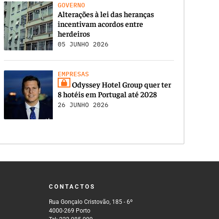
GOVERNO
Alterações à lei das heranças
incentivam acordos entre
herdeiros
05 JUNHO 2026
EMPRESAS
Odyssey Hotel Group quer ter
8 hotéis em Portugal até 2028
26 JUNHO 2026
CONTACTOS
Rua Gonçalo Cristovão, 185 - 6º
4000-269 Porto