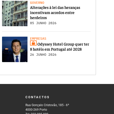
GOVERNO
Alterações à lei das heranças
incentivam acordos entre
herdeiros
05 JUNHO 2026
EMPRESAS
Odyssey Hotel Group quer ter
8 hotéis em Portugal até 2028
26 JUNHO 2026
CONTACTOS
Rua Gonçalo Cristovão, 185 - 6º
4000-269 Porto