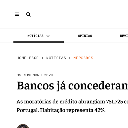
NOTÍCIAS
OPINIÃO
REV
MERCADOS
INVESTIMENTO
REABILI
HOME PAGE
>
NOTÍCIAS
>
MERCADOS
06 NOVEMBRO 2020
Bancos já concederam
As moratórias de crédito abrangiam 751.725 c
Portugal. Habitação representa 42%.