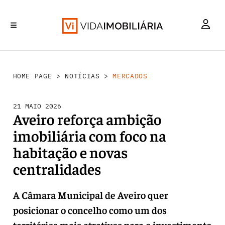
MERCADOS
INVESTIMENTO
REABILITAÇÃO URBANA
RETALHO
HABITAÇÃO
HOME PAGE
>
NOTÍCIAS
>
MERCADOS
21 MAIO 2026
Aveiro reforça ambição
imobiliária com foco na
habitação e novas
centralidades
A Câmara Municipal de Aveiro quer
posicionar o concelho como um dos
territórios mais atrativos para o investimento