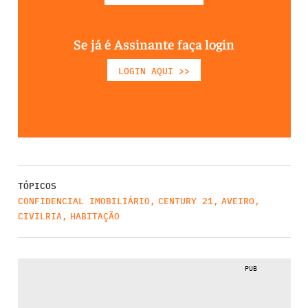
Se já é Assinante faça login
LOGIN AQUI >>
TÓPICOS
CONFIDENCIAL IMOBILIÁRIO
,
CENTURY 21
,
AVEIRO
,
CIVILRIA
,
HABITAÇÃO
PUB