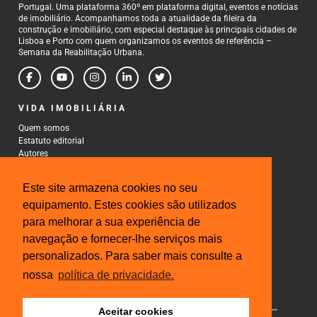
Portugal. Uma plataforma 360º em plataforma digital, eventos e notícias
de imobiliário. Acompanhamos toda a atualidade da fileira da
construção e imobiliário, com especial destaque às principais cidades de
Lisboa e Porto com quem organizamos os eventos de referência –
Semana da Reabilitação Urbana.
VIDA IMOBILIÁRIA
Quem somos
Estatuto editorial
Autores
Política de Privacidade
Termos e Condições de Uso
Este site armazena cookies no seu
CONTACTOS
equipamento. Estes cookies são utilizados
para melhorar a sua experiência de
Rua Gonçalo Cristovão, 185 - 6º
4000-269 Porto
navegação e fornecer-lhe serviços mais
Tel: 222 085 009
personalizados. Para saber mais consulte a
Fax: 222 085 010
Email: gestao@iberinmo.com
nossa
política de privacidade.
Aceitar cookies