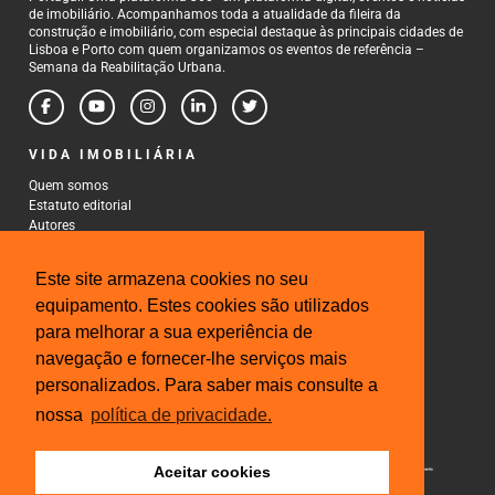
de imobiliário. Acompanhamos toda a atualidade da fileira da
construção e imobiliário, com especial destaque às principais cidades de
Lisboa e Porto com quem organizamos os eventos de referência –
Semana da Reabilitação Urbana.
VIDA IMOBILIÁRIA
Quem somos
Estatuto editorial
Autores
Política de Privacidade
Termos e Condições de Uso
Este site armazena cookies no seu
CONTACTOS
equipamento. Estes cookies são utilizados
para melhorar a sua experiência de
Rua Gonçalo Cristovão, 185 - 6º
4000-269 Porto
navegação e fornecer-lhe serviços mais
Tel: 222 085 009
personalizados. Para saber mais consulte a
Fax: 222 085 010
Email: gestao@iberinmo.com
nossa
política de privacidade.
Aceitar cookies