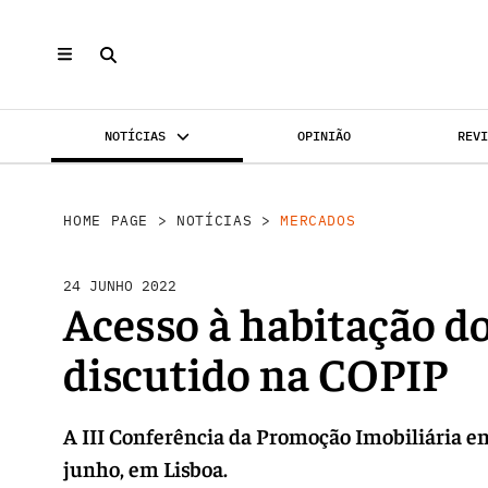
NOTÍCIAS
OPINIÃO
REV
MERCADOS
INVESTIMENTO
REABILI
HOME PAGE
>
NOTÍCIAS
>
MERCADOS
24 JUNHO 2022
Acesso à habitação d
discutido na COPIP
A III Conferência da Promoção Imobiliária em
junho, em Lisboa.