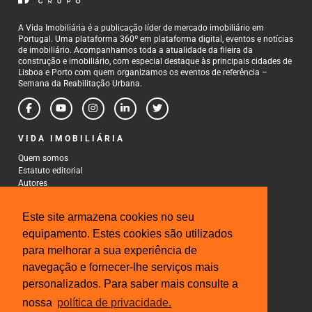
A Vida Imobiliária é a publicação líder de mercado imobiliário em
Portugal. Uma plataforma 360º em plataforma digital, eventos e notícias
de imobiliário. Acompanhamos toda a atualidade da fileira da
construção e imobiliário, com especial destaque às principais cidades de
Lisboa e Porto com quem organizamos os eventos de referência –
Semana da Reabilitação Urbana.
VIDA IMOBILIÁRIA
Quem somos
Estatuto editorial
Autores
Política de Privacidade
Termos e Condições de Uso
Este site armazena cookies no seu
CONTACTOS
equipamento. Estes cookies são utilizados
para melhorar a sua experiência de
Rua Gonçalo Cristovão, 185 - 6º
4000-269 Porto
navegação e fornecer-lhe serviços mais
Tel: 222 085 009
personalizados. Para saber mais consulte a
Fax: 222 085 010
Email: gestao@iberinmo.com
nossa
política de privacidade.