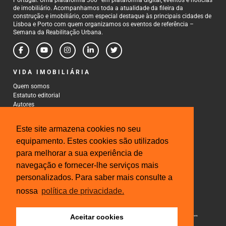
de imobiliário. Acompanhamos toda a atualidade da fileira da
construção e imobiliário, com especial destaque às principais cidades de
Lisboa e Porto com quem organizamos os eventos de referência –
Semana da Reabilitação Urbana.
VIDA IMOBILIÁRIA
Quem somos
Estatuto editorial
Autores
Política de Privacidade
Termos e Condições de Uso
Este site armazena cookies no seu
CONTACTOS
equipamento. Estes cookies são utilizados
para melhorar a sua experiência de
Rua Gonçalo Cristovão, 185 - 6º
4000-269 Porto
navegação e fornecer-lhe serviços mais
Tel: 222 085 009
personalizados. Para saber mais consulte a
Fax: 222 085 010
Email: gestao@iberinmo.com
nossa
política de privacidade.
Aceitar cookies