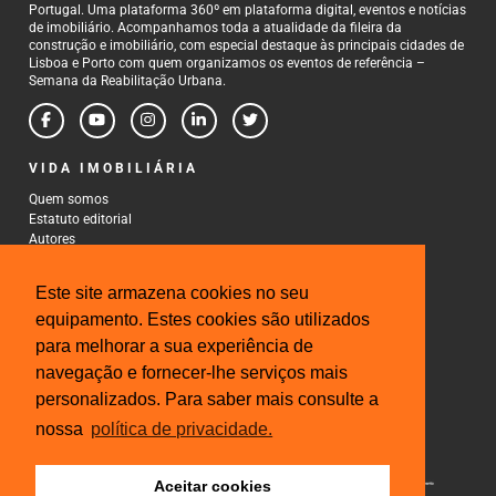
Portugal. Uma plataforma 360º em plataforma digital, eventos e notícias
de imobiliário. Acompanhamos toda a atualidade da fileira da
construção e imobiliário, com especial destaque às principais cidades de
Lisboa e Porto com quem organizamos os eventos de referência –
Semana da Reabilitação Urbana.
VIDA IMOBILIÁRIA
Quem somos
Estatuto editorial
Autores
Política de Privacidade
Termos e Condições de Uso
Este site armazena cookies no seu
CONTACTOS
equipamento. Estes cookies são utilizados
para melhorar a sua experiência de
Rua Gonçalo Cristovão, 185 - 6º
4000-269 Porto
navegação e fornecer-lhe serviços mais
Tel: 222 085 009
personalizados. Para saber mais consulte a
Fax: 222 085 010
Email: gestao@iberinmo.com
nossa
política de privacidade.
Aceitar cookies