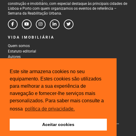
construção e imobiliário, com especial destaque às principais cidades de
Lisboa e Porto com quem organizamos os eventos de referência –
Semana da Reabilitação Urbana.
VIDA IMOBILIÁRIA
Quem somos
Estatuto editorial
Autores
Política de Privacidade
Termos e Condições de Uso
Este site armazena cookies no seu
CONTACTOS
equipamento. Estes cookies são utilizados
para melhorar a sua experiência de
Rua Gonçalo Cristovão, 185 - 6º
4000-269 Porto
navegação e fornecer-lhe serviços mais
Tel: 222 085 009
personalizados. Para saber mais consulte a
Fax: 222 085 010
Email: gestao@iberinmo.com
nossa
política de privacidade.
Aceitar cookies