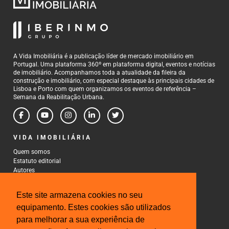
A Vida Imobiliária é a publicação líder de mercado imobiliário em
Portugal. Uma plataforma 360º em plataforma digital, eventos e notícias
de imobiliário. Acompanhamos toda a atualidade da fileira da
construção e imobiliário, com especial destaque às principais cidades de
Lisboa e Porto com quem organizamos os eventos de referência –
Semana da Reabilitação Urbana.
VIDA IMOBILIÁRIA
Quem somos
Estatuto editorial
Autores
Política de Privacidade
Termos e Condições de Uso
Este site armazena cookies no seu
CONTACTOS
equipamento. Estes cookies são utilizados
para melhorar a sua experiência de
Rua Gonçalo Cristovão, 185 - 6º
4000-269 Porto