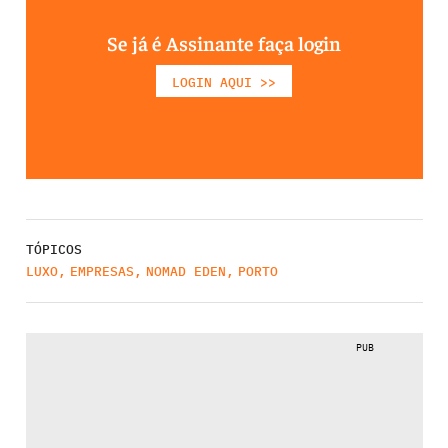
Se já é Assinante faça login
LOGIN AQUI >>
TÓPICOS
LUXO
,
EMPRESAS
,
NOMAD EDEN
,
PORTO
PUB