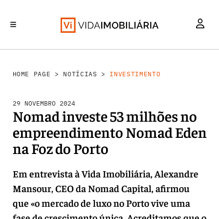
INVESTIMENTO
MERCADOS
REABILITAÇÃO URBANA
RETALHO
HABITAÇÃO
HOME PAGE
>
NOTÍCIAS
>
INVESTIMENTO
29 NOVEMBRO 2024
Nomad investe 53 milhões no
empreendimento Nomad Eden
na Foz do Porto
Em entrevista à Vida Imobiliária, Alexandre
Mansour, CEO da Nomad Capital, afirmou
que «o mercado de luxo no Porto vive uma
fase de crescimento única. Acreditamos que o