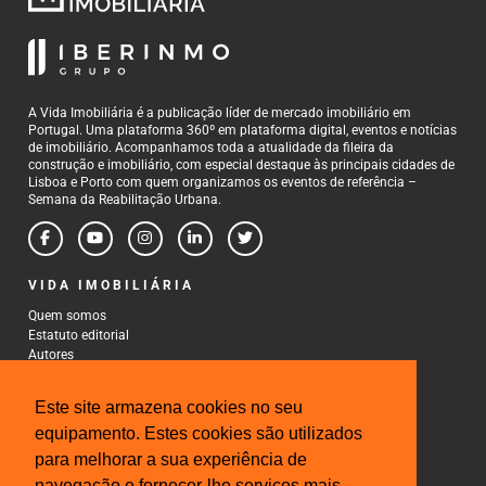
A Vida Imobiliária é a publicação líder de mercado imobiliário em
Portugal. Uma plataforma 360º em plataforma digital, eventos e notícias
de imobiliário. Acompanhamos toda a atualidade da fileira da
construção e imobiliário, com especial destaque às principais cidades de
Lisboa e Porto com quem organizamos os eventos de referência –
Semana da Reabilitação Urbana.
VIDA IMOBILIÁRIA
Quem somos
Estatuto editorial
Autores
Política de Privacidade
Termos e Condições de Uso
Este site armazena cookies no seu
CONTACTOS
equipamento. Estes cookies são utilizados
para melhorar a sua experiência de
Rua Gonçalo Cristovão, 185 - 6º
4000-269 Porto
navegação e fornecer-lhe serviços mais