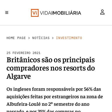
INVESTIMENTO
MERCADOS
REABILITAÇÃO URBANA
RETALHO
HABITAÇÃO
HOME PAGE
>
NOTÍCIAS
>
INVESTIMENTO
25 FEVEREIRO 2021
Britânicos são os principais
compradores nos resorts do
Algarve
Os ingleses foram responsáveis por 56% das
aquisições feitas por estrangeiros na zona de
Albufeira-Loulé no 2º semestre do ano
passado, e por 35% das compras no