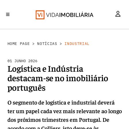
INVESTIMENTO
MERCADOS
REABILITAÇÃO URBANA
RETALHO
HABITAÇÃO
HOME PAGE
>
NOTÍCIAS
>
INDUSTRIAL
01 JUNHO 2026
Logística e Indústria
destacam-se no imobiliário
português
O segmento de logística e industrial deverá
ter um papel cada vez mais relevante ao longo
dos próximos trimestres em Portugal. De
acordo com a Colliers, isto deve-se às