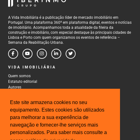
A Vida Imobiliária é a publicação líder de mercado imobiliário em
Portugal. Uma plataforma 360º em plataforma digital, eventos e notícias
de imobiliário. Acompanhamos toda a atualidade da fileira da
construção e imobiliário, com especial destaque às principais cidades de
Lisboa e Porto com quem organizamos os eventos de referência –
Semana da Reabilitação Urbana.
VIDA IMOBILIÁRIA
Quem somos
Estatuto editorial
Autores
Política de Privacidade
Termos e Condições de Uso
Este site armazena cookies no seu
CONTACTOS
equipamento. Estes cookies são utilizados
para melhorar a sua experiência de
Rua Gonçalo Cristovão, 185 - 6º
4000-269 Porto
navegação e fornecer-lhe serviços mais
Tel: 222 085 009
personalizados. Para saber mais consulte a
Fax: 222 085 010
Email: gestao@iberinmo.com