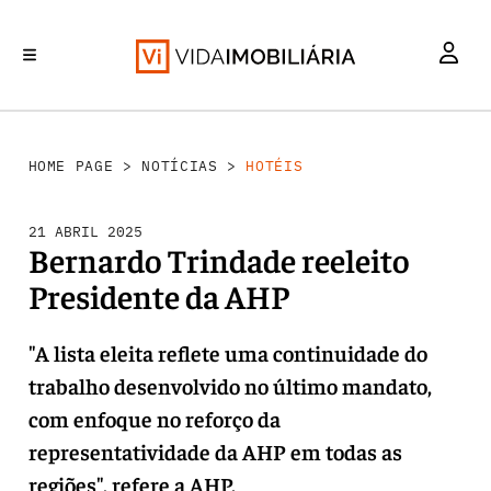
INVESTIMENTO
MERCADOS
REABILITAÇÃO URBANA
RETALHO
HABITAÇÃO
HOME PAGE
>
NOTÍCIAS
>
HOTÉIS
21 ABRIL 2025
Bernardo Trindade reeleito
Presidente da AHP
"A lista eleita reflete uma continuidade do
trabalho desenvolvido no último mandato,
com enfoque no reforço da
representatividade da AHP em todas as
regiões", refere a AHP.