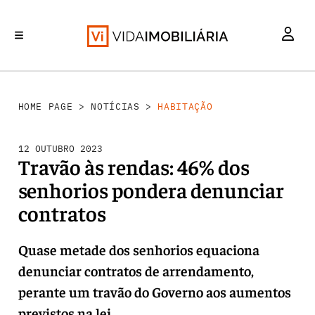
HABITAÇÃO
INVESTIMENTO
MERCADOS
REABILITAÇÃO URBANA
RETALHO
HOME PAGE
>
NOTÍCIAS
>
HABITAÇÃO
12 OUTUBRO 2023
Travão às rendas: 46% dos
senhorios pondera denunciar
contratos
Quase metade dos senhorios equaciona
denunciar contratos de arrendamento,
perante um travão do Governo aos aumentos
previstos na lei.