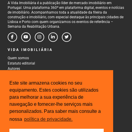
A Vida Imobiliária é a publicação líder de mercado imobiliário em
Portugal. Uma plataforma 360º em plataforma digital, eventos e notícias
de imobiliário. Acompanhamos toda a atualidade da fileira da
construção e imobiliário, com especial destaque às principais cidades de
Lisboa e Porto com quem organizamos os eventos de referência –
Semana da Reabilitação Urbana.
VIDA IMOBILIÁRIA
Quem somos
Estatuto editorial
Autores
Política de Privacidade
Termos e Condições de Uso
Este site armazena cookies no seu
CONTACTOS
equipamento. Estes cookies são utilizados
para melhorar a sua experiência de
Rua Gonçalo Cristovão, 185 - 6º
4000-269 Porto
navegação e fornecer-lhe serviços mais
Tel: 222 085 009
personalizados. Para saber mais consulte a
Fax: 222 085 010
Email: gestao@iberinmo.com
nossa
política de privacidade.