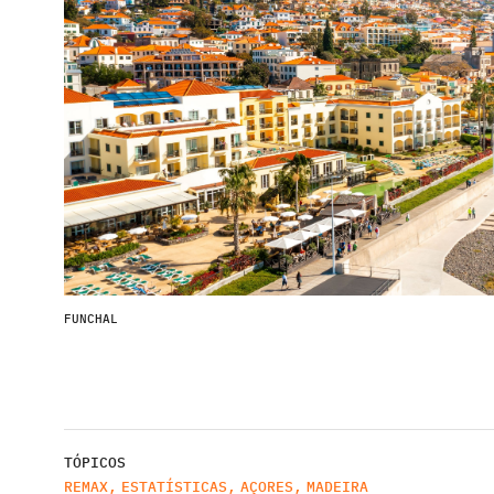
FUNCHAL
TÓPICOS
REMAX
,
ESTATÍSTICAS
,
AÇORES
,
MADEIRA