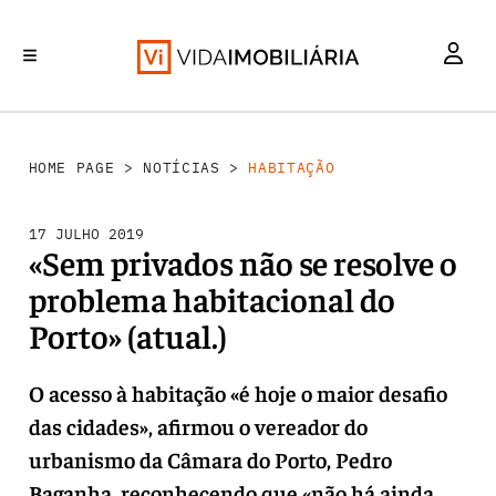
HABITAÇÃO
INVESTIMENTO
MERCADOS
REABILITAÇÃO URBANA
RETALHO
HOME PAGE
>
NOTÍCIAS
>
HABITAÇÃO
17 JULHO 2019
«Sem privados não se resolve o
problema habitacional do
Porto» (atual.)
O acesso à habitação «é hoje o maior desafio
das cidades», afirmou o vereador do
urbanismo da Câmara do Porto, Pedro
Baganha, reconhecendo que «não há ainda